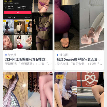
微密圈
微密圈
纯种阿江微密圈写真&舞蹈视
脸红Dearie微密圈写真合集下
频合集下载【热辣舞姿/4K原
载【持续更新/69套/22.84GB/
资源概况 「 套图数量」：11套 「
资源概况 「 套图数量」：69套 「
画/持续更新】
无水印】
资源大小 」：持续更新 「 套图画
资源大小 」：22.84GB 「 套图画
质 」：...
质...
VIP
VIP