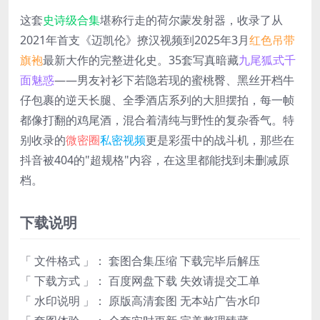
这套
史诗级合集
堪称行走的荷尔蒙发射器，收录了从
2021年首支《迈凯伦》撩汉视频到2025年3月
红色吊带
旗袍
最新大作的完整进化史。35套写真暗藏
九尾狐式千
面魅惑
——男友衬衫下若隐若现的蜜桃臀、黑丝开档牛
仔包裹的逆天长腿、全季酒店系列的大胆摆拍，每一帧
都像打翻的鸡尾酒，混合着清纯与野性的复杂香气。特
别收录的
微密圈
私密视频
更是彩蛋中的战斗机，那些在
抖音被404的"超规格"内容，在这里都能找到未删减原
档。
下载说明
「 文件格式 」： 套图合集压缩 下载完毕后解压
「 下载方式 」： 百度网盘下载 失效请提交工单
「 水印说明 」： 原版高清套图 无本站广告水印