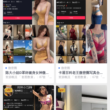
微密圈
微密圈
陈大小姐D罩杯健身女神微密
卡通百科老王微密圈写真合
圈写真合集【87套/195V/8.56
集：黑丝玉足/圣诞兔子/蕾丝
资源概况 「 套图数量」：87套 「
资源概况 「 套图数量」：67套 「
GB/4K无水印】
白丝袜【67套/3.5GB/无水
资源大小 」：8.56GB 「 套图画质
资源大小 」：3.5GB 「 套图画质
印】
...
」...
VIP
VIP