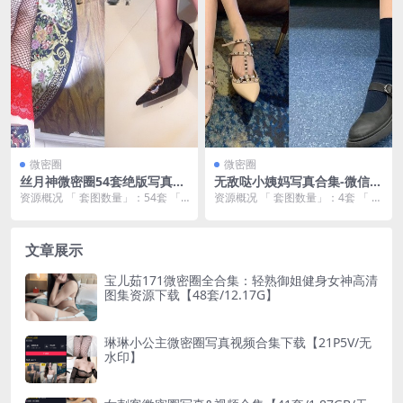
微密圈
微密圈
丝月神微密圈54套绝版写真合
无敌哒小姨妈写真合集-微信朋
集下载【倾城佳人/无水印/3.4
友圈系列套图/视频资源下载
资源概况 「 套图数量」：54套 「
资源概况 「 套图数量」：4套 「 资
6GB】
【1.17GB/4K无水印】
资源大小 」：3.46GB 「 套图画质
源大小 」：1.17GB 「 套图画质
...
」...
文章展示
宝儿茹171微密圈全合集：轻熟御姐健身女神高清
图集资源下载【48套/12.17G】
琳琳小公主微密圈写真视频合集下载【21P5V/无
水印】