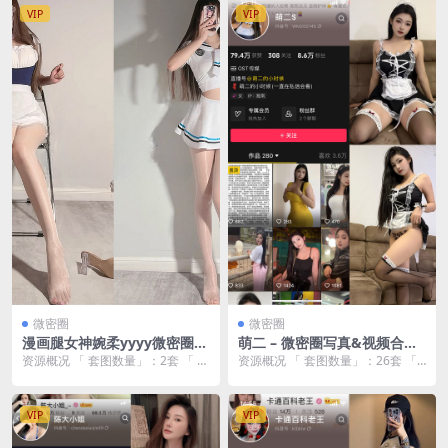
VIP
VIP
微密圈
微密圈
漫画腿女神婉柔yyyy微密圈套
萌二 – 微密圈写真&视频合集
图合集下载【4K原画/持续更
下载【26套/4K原画/3.15GB/
资源概况 「 套图数量」：2套 「 资
资源概况 「 套图数量」：26套 「
新】
无水印】
源大小 」：339MB 「 套图画质
资源大小 」：3.15GB 「 套图画质
」：...
...
VIP
VIP