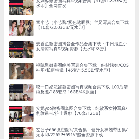
女刺客微密圈写真&视频合集【41套/1.87GB/无
水印】全网首发
童小芯（小芯酱/紫色哒豚豚）丝足写真合集下载
【16套/22.03GB/无水印】
麦香鱼微密圈抖音全作品合集下载：中日混血少
女清凉写真&视频资源【无水印/8套】
禅院熏微密圈绝美写真合集下载：纯欲辣妹/COS
神图/私房特辑【46套/15.5GB/无水印】
咬一口妃妃酱微密圈写真视频合集下载【00后清
纯反差/188套/2.16GB/4K原画】
安妮yoo微密圈套图合集下载：纯欲系女神写真/
豹纹吊带/护士透纱【70套/12GB】
左公子666微密圈写真合集：健身女神翘臀图集/
无水印/2265P+691V/超全资源下载