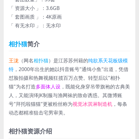
「 资源大小 」：3.6GB
「 套图画质 」：4K原画
「 有无水印 」：无水印
相扑猫
简介
王泷
（网名
相扑猫
）是江苏苏州籍的
纯欲系天花板级模
特
，2000年出生的她以抖音账号"通缉小鱼"出道，凭借
怼脸拍摄和热舞视频狂揽百万点赞。转型后以"相扑
猫"为名打造
多面体人设
，既能化身穿吊带旗袍的古典美
人，又能演绎JK制服与渔网袜的致命诱惑。其微博账
号"拜托啦猫猫"更被粉丝称为
视觉冰淇淋制造机
，每条
动态都精准狙击宅男审美。
相扑猫资源介绍