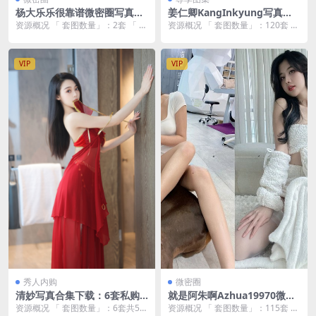
杨大乐乐很靠谱微密圈写真合
姜仁卿KangInkyung写真合
集资源下载【无水印/4K原
集下载｜120套绝美图集+61G
资源概况 「 套图数量」：2套 「 资
资源概况 「 套图数量」：120套 「
画】
B大容量【超清无水印/多主
源大小 」：130MB 「 套图画质
资源大小 」：61GB 「 套图画质
题】
」：...
」...
VIP
VIP
秀人内购
微密圈
清妙写真合集下载：6套私购
就是阿朱啊Azhua19970微密
无水印图集（91P-1.34GB/
圈写真合集下载【115套/24G/
资源概况 「 套图数量」：6套共55
资源概况 「 套图数量」：115套 「