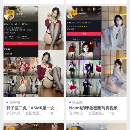
套）【瑜伽/丝袜/红裙】
无水印】
2P 「 资源大小 」：1.34GB 「 套...
资源大小 」：24GB 「 套图画质
」...
VIP
VIP
微密圈
微密圈
轩子巨二兔「ASMR第一女
Naimi奶咪微密圈写真视频合
神」微密圈付费作品合集下载
集下载｜甜嗓萝莉反差顶流
资源概况 「 套图数量」：38套 「
资源概况 「 套图数量」：7套 「 资
【38套/2.7G/无水印】
【7套/4K原画】
资源大小 」：2.7GB 「 套图画质
源大小 」：436MB 「 套图画质
」...
」：...
VIP
VIP