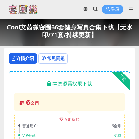
登录
Cool文茜微密圈66套健身写真合集下载【无水
印/71套/持续更新】
详情介绍
常见问题
下载
本资源需权限下载
6
金币
VIP折扣
普通用户:
6金币
VIP会员:
免费