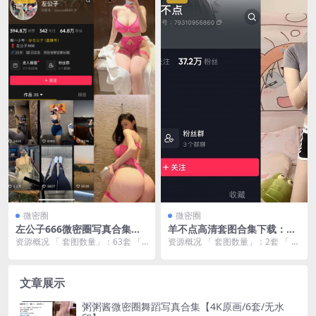
微密圈
微密圈
左公子666微密圈写真合集：
羊不点高清套图合集下载：微
健身女神翘臀图集/无水印/22
胖女神机车写真/4K原画资源
资源概况 「 套图数量」：63套 「
资源概况 「 套图数量」：2套 「 资
65P+691V/超全资源下载
【2套/持续更新/无水印】
资源大小 」：16GB 「 套图画质
源大小 」：持续更新 「 套图画质
」：...
」：4...
文章展示
粥粥酱微密圈舞蹈写真合集【4K原画/6套/无水