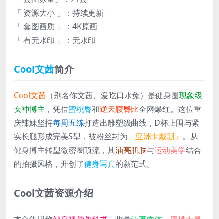
「 资源大小 」：持续更新
「 套图画质 」：4K原画
「 有无水印 」：无水印
Cool文茜
简介
Cool文茜
（别名你文茜、爱吃口水兔）是健身圈
现象级
女神博主
，凭借
蜜桃臀
和
逆天腰臀比
全网爆红。这位重
庆辣妹坚持
每周五练
打造出雕塑级曲线，D杯上围与紧
实长腿形成完美S型，被粉丝封为
「亚洲卡戴珊」
。从
健身博主转型微密圈顶流，其
油亮肌肤
与
运动美学
结合
的拍摄风格，开创了
健身写真
的新范式。
Cool文茜资源介绍
本合集堪称
健身视觉教科书
，收录
油亮肉体
、
蜜桃大臀