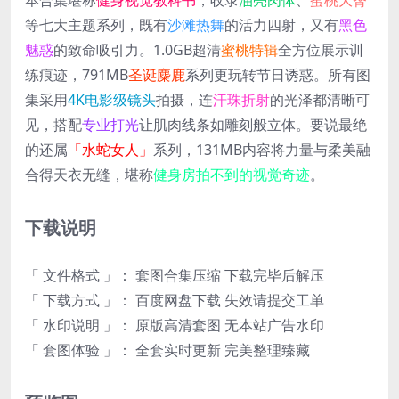
等七大主题系列，既有
沙滩热舞
的活力四射，又有
黑色
魅惑
的致命吸引力。1.0GB超清
蜜桃特辑
全方位展示训
练痕迹，791MB
圣诞麋鹿
系列更玩转节日诱惑。所有图
集采用
4K电影级镜头
拍摄，连
汗珠折射
的光泽都清晰可
见，搭配
专业打光
让肌肉线条如雕刻般立体。要说最绝
的还属
「水蛇女人」
系列，131MB内容将力量与柔美融
合得天衣无缝，堪称
健身房拍不到的视觉奇迹
。
下载说明
「 文件格式 」： 套图合集压缩 下载完毕后解压
「 下载方式 」： 百度网盘下载 失效请提交工单
「 水印说明 」： 原版高清套图 无本站广告水印
「 套图体验 」： 全套实时更新 完美整理臻藏