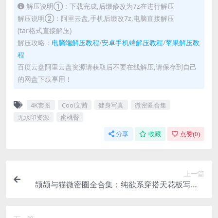
解压说明①：下载完成,后缀修改为7z在进行解压
解压说明②：阿里云盘,手机后缀改7z,电脑直接解压
(tar格式直接解压)
解压攻略：
电脑端解压教程
/
安卓手机端解压教程
/
苹果解压教
程
百度云盘阿里云盘资源请获取后不要在线解压,请保存到自己
的网盘下载享用！
4K套图
Cool文茜
健身写真
微密圈合集
无水印资源
蜜桃臀
分享
收藏
点赞(
0
)
上一篇
颉颉与猫微密圈全合集：纯欲系穿搭天花板写真&
视频资源【无水印/17套/1.6GB】