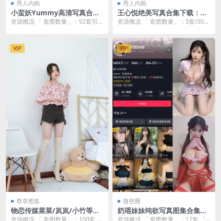
秀人内购
秀人内购
小蛮妖Yummy高清写真合集
王心悦绝美写真合集下载：高
下载｜92套绝美图集+私购资
清图集+影视作品珍藏【3套/1
资源概况 「 套图数量」：92套写真
资源概况 「 套图数量」：3套/300
源【无水印/56.17GB】
GB/无水印】
「 资源大小 」：56.17GB 「 套
P/3V 「 资源大小 」：1GB 「 套...
图...
VIP
VIP
尊享图集
微密圈
物恋传媒菜菜/岚岚/小竹等百
奶瑶妹妹纯欲写真图集合集下
位模特艺术写真合集【1301-1
载【微密圈/17套/无水印】
资源概况 「 套图数量」：100套 「
资源概况 「 套图数量」：17套 「